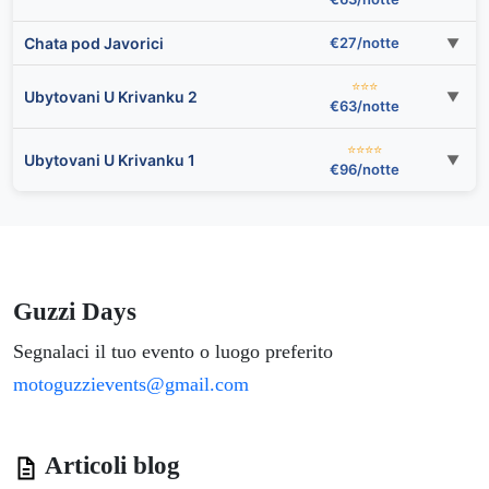
Chata pod Javorici
€27/notte
▼
⭐⭐⭐
Ubytovani U Krivanku 2
▼
€63/notte
⭐⭐⭐⭐
Ubytovani U Krivanku 1
▼
€96/notte
Guzzi Days
Segnalaci il tuo evento o luogo preferito
motoguzzievents@gmail.com
Articoli blog