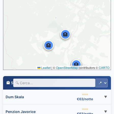
🏨
🏨
🏨
🏨
Leaflet
|
©
OpenStreetMap
contributors ©
CARTO
🏨 5
⭐⭐⭐
Dum Skala
▼
€63/notte
⭐⭐⭐
Penzion Javorice
▼
€63/notte