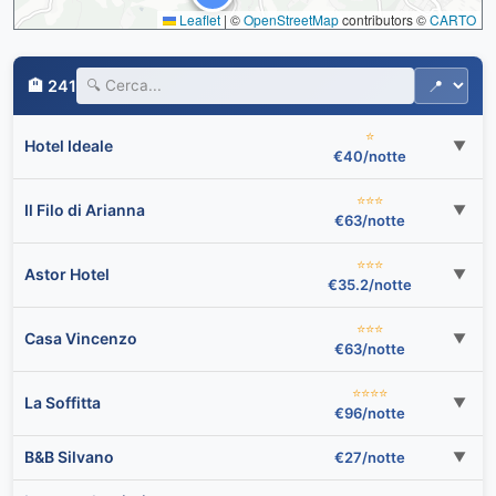
Leaflet
|
©
OpenStreetMap
contributors ©
CARTO
🏨 241
⭐
Hotel Ideale
▼
€40/notte
⭐⭐⭐
Il Filo di Arianna
▼
€63/notte
⭐⭐⭐
Astor Hotel
▼
€35.2/notte
⭐⭐⭐
Casa Vincenzo
▼
€63/notte
⭐⭐⭐⭐
La Soffitta
▼
€96/notte
B&B Silvano
€27/notte
▼