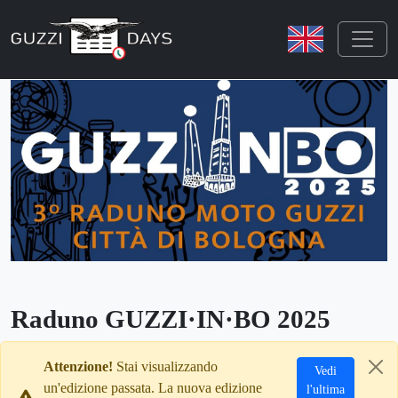
Skip navigation
Raduno GUZZI·IN·BO 2025
Attenzione!
Stai visualizzando
Vedi
un'edizione passata. La nuova edizione
l'ultima