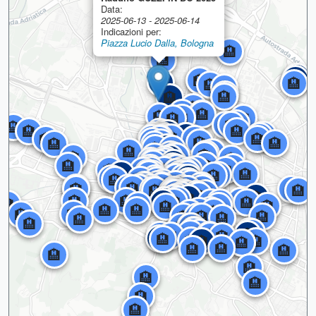
Data:
🏨
2025-06-13 - 2025-06-14
Indicazioni per:
🏨
Piazza Lucio Dalla, Bologna
🏨
🏨
🏨
🏨
🏨
🏨
🏨
🏨
🏨
🏨
🏨
🏨
🏨
🏨
🏨
🏨
🏨
🏨
🏨
🏨
🏨
🏨
🏨
🏨
🏨
🏨
🏨
🏨
🏨
🏨
🏨
🏨
🏨
🏨
🏨
🏨
🏨
🏨
🏨
🏨
🏨
🏨
🏨
🏨
🏨
🏨
🏨
🏨
🏨
🏨
🏨
🏨
🏨
🏨
🏨
🏨
🏨
🏨
🏨
🏨
🏨
🏨
🏨
🏨
🏨
🏨
🏨
🏨
🏨
🏨
🏨
🏨
🏨
🏨
🏨
🏨
🏨
🏨
🏨
🏨
🏨
🏨
🏨
🏨
🏨
🏨
🏨
🏨
🏨
🏨
🏨
🏨
🏨
🏨
🏨
🏨
🏨
🏨
🏨
🏨
🏨
🏨
🏨
🏨
🏨
🏨
🏨
🏨
🏨
🏨
🏨
🏨
🏨
🏨
🏨
🏨
🏨
🏨
🏨
🏨
🏨
🏨
🏨
🏨
🏨
🏨
🏨
🏨
🏨
🏨
🏨
🏨
🏨
🏨
🏨
🏨
🏨
🏨
🏨
🏨
🏨
🏨
🏨
🏨
🏨
🏨
🏨
🏨
🏨
🏨
🏨
🏨
🏨
🏨
🏨
🏨
🏨
🏨
🏨
🏨
🏨
🏨
🏨
🏨
🏨
🏨
🏨
🏨
🏨
🏨
🏨
🏨
🏨
🏨
🏨
🏨
🏨
🏨
🏨
🏨
🏨
🏨
🏨
🏨
🏨
🏨
🏨
🏨
🏨
🏨
🏨
🏨
🏨
🏨
🏨
🏨
🏨
🏨
🏨
🏨
🏨
🏨
🏨
🏨
🏨
🏨
🏨
🏨
🏨
🏨
🏨
🏨
🏨
🏨
🏨
🏨
🏨
🏨
🏨
🏨
🏨
🏨
🏨
🏨
🏨
🏨
🏨
🏨
🏨
🏨
🏨
🏨
🏨
🏨
🏨
🏨