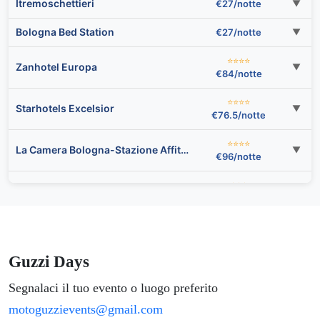
Itremoschettieri
€27/notte
▼
Bologna Bed Station
€27/notte
▼
⭐⭐⭐⭐
Zanhotel Europa
▼
€84/notte
⭐⭐⭐⭐
Starhotels Excelsior
▼
€76.5/notte
⭐⭐⭐⭐
La Camera Bologna-Stazione Affittaly Rooms
▼
€96/notte
⭐⭐⭐
B&B Mercedes
▼
€63/notte
Bed & breakfast Aurelia
€27/notte
▼
⭐⭐⭐⭐
Guzzi Days
Les Chambres de Amelie B&B
▼
€96/notte
Segnalaci il tuo evento o luogo preferito
⭐⭐⭐
GetTheKey Boldrini Lofts
▼
motoguzzievents@gmail.com
€63/notte