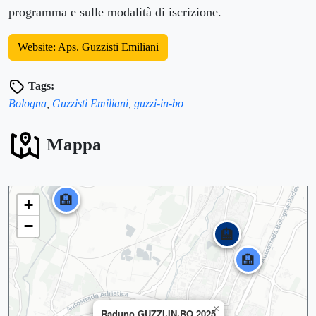
programma e sulle modalità di iscrizione.
Website: Aps. Guzzisti Emiliani
Tags:
Bologna
,
Guzzisti Emiliani
,
guzzi-in-bo
Mappa
🏨
+
−
🏨
🏨
×
Raduno GUZZI·IN·BO 2025