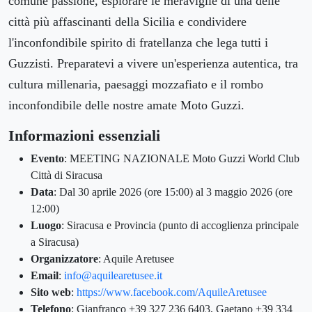
comune passione, esplorare le meraviglie di una delle
città più affascinanti della Sicilia e condividere
l'inconfondibile spirito di fratellanza che lega tutti i
Guzzisti. Preparatevi a vivere un'esperienza autentica, tra
cultura millenaria, paesaggi mozzafiato e il rombo
inconfondibile delle nostre amate Moto Guzzi.
Informazioni essenziali
Evento
: MEETING NAZIONALE Moto Guzzi World Club
Città di Siracusa
Data
: Dal 30 aprile 2026 (ore 15:00) al 3 maggio 2026 (ore
12:00)
Luogo
: Siracusa e Provincia (punto di accoglienza principale
a Siracusa)
Organizzatore
: Aquile Aretusee
Email
:
info@aquilearetusee.it
Sito web
:
https://www.facebook.com/AquileAretusee
Telefono
: Gianfranco +39 327 236 6403, Gaetano +39 334