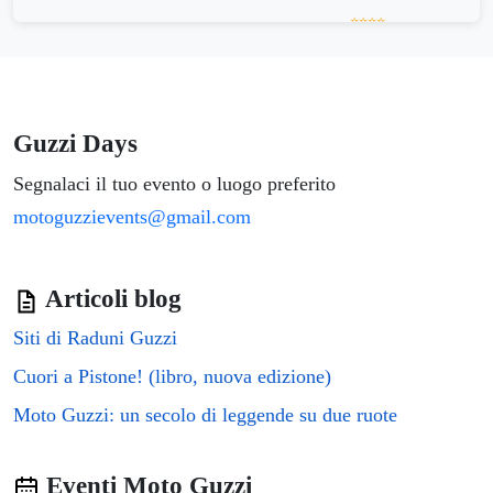
⭐⭐⭐⭐
Residenza Macos
▼
€96/notte
⭐⭐⭐⭐
Hotel Cavalieri
▼
€129/notte
Guzzi Days
⭐⭐⭐⭐
KLEOMENE tempio di Apollo
▼
€96/notte
Segnalaci il tuo evento o luogo preferito
⭐⭐⭐⭐
motoguzzievents@gmail.com
Area 2
▼
€96/notte
⭐⭐⭐⭐
Nostos rooms & Apartments
▼
Articoli blog
€96/notte
Siti di Raduni Guzzi
⭐⭐⭐⭐
Dione Apartments by Dimore in Sicily Ortigia
▼
€96/notte
Cuori a Pistone! (libro, nuova edizione)
⭐⭐⭐⭐
Moto Guzzi: un secolo di leggende su due ruote
Andive Loft
▼
€96/notte
⭐⭐⭐⭐
Soffio del Libeccio B&B
▼
Eventi Moto Guzzi
€96/notte