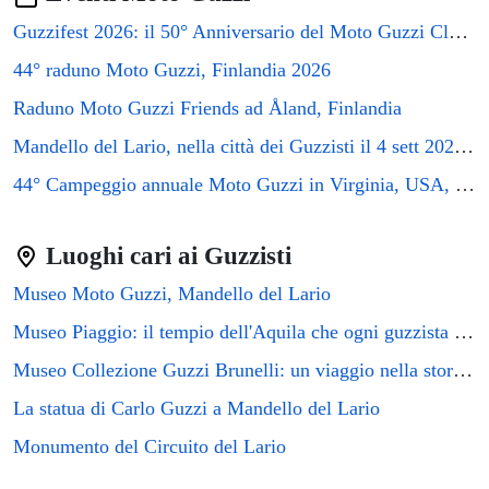
Guzzifest 2026: il 50° Anniversario del Moto Guzzi Club GB
⭐⭐⭐⭐
B&B Nike - Rooms Only
▼
€96/notte
44° raduno Moto Guzzi, Finlandia 2026
⭐⭐⭐⭐
Raduno Moto Guzzi Friends ad Åland, Finlandia
Palazzo Giunta - Porta Marina Ortigia
▼
€96/notte
Mandello del Lario, nella città dei Guzzisti il 4 sett 2026 si terrà il raduno GMG2026
B&B Casa Vinci
€27/notte
▼
44° Campeggio annuale Moto Guzzi in Virginia, USA, 2026
⭐⭐⭐⭐
Il Fuoco di Archimede - Ortigia
▼
€96/notte
Luoghi cari ai Guzzisti
⭐⭐⭐⭐
CasaMia
▼
€96/notte
Museo Moto Guzzi, Mandello del Lario
Museo Piaggio: il tempio dell'Aquila che ogni guzzista deve visitare
⭐⭐⭐⭐
Casa Aurora
▼
€96/notte
Museo Collezione Guzzi Brunelli: un viaggio nella storia del motociclismo italiano
⭐⭐⭐⭐
La statua di Carlo Guzzi a Mandello del Lario
Casa Mia
▼
€96/notte
Monumento del Circuito del Lario
⭐⭐⭐
GuestHost - Casa Talete Cozy Apartment in Ortigia - FIRST FLOOR
▼
€63/notte