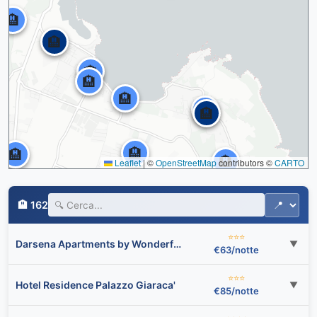
🏨
🏨
🏨
🏨
🏨
🏨
🏨
🏨
🏨
🏨
Leaflet
|
©
OpenStreetMap
contributors ©
CARTO
🏨 162
⭐⭐⭐
Darsena Apartments by Wonderful Italy
▼
€63/notte
⭐⭐⭐
Hotel Residence Palazzo Giaraca'
▼
€85/notte