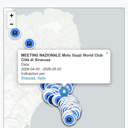
+
−
🏨
🏨
×
MEETING NAZIONALE Moto Guzzi World Club
Città di Siracusa
🏨
Data:
🏨
🏨
🏨
2026-04-30 - 2026-05-03
🏨
🏨
🏨
Indicazioni per:
🏨
🏨
🏨
🏨
🏨
Siracusa, Italia
🏨
🏨
🏨
🏨
🏨
🏨
🏨
🏨
🏨
🏨
🏨
🏨
🏨
🏨
🏨
🏨
🏨
🏨
🏨
🏨
🏨
🏨
🏨
🏨
🏨
🏨
🏨
🏨
🏨
🏨
🏨
🏨
🏨
🏨
🏨
🏨
🏨
🏨
🏨
🏨
🏨
🏨
🏨
🏨
🏨
🏨
🏨
🏨
🏨
🏨
🏨
🏨
🏨
🏨
🏨
🏨
🏨
🏨
🏨
🏨
🏨
🏨
🏨
🏨
🏨
🏨
🏨
🏨
🏨
🏨
🏨
🏨
🏨
🏨
🏨
🏨
🏨
🏨
🏨
🏨
🏨
🏨
🏨
🏨
🏨
🏨
🏨
🏨
🏨
🏨
🏨
🏨
🏨
🏨
🏨
🏨
🏨
🏨
🏨
🏨
🏨
🏨
🏨
🏨
🏨
🏨
🏨
🏨
🏨
🏨
🏨
🏨
🏨
🏨
🏨
🏨
🏨
🏨
🏨
🏨
🏨
🏨
🏨
🏨
🏨
🏨
🏨
🏨
🏨
🏨
🏨
🏨
🏨
🏨
🏨
🏨
🏨
🏨