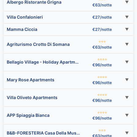
Albergo Ristorante Grigna
▼
€63/notte
Villa Confalonieri
€27/notte
▼
Mamma Ciccia
€27/notte
▼
⭐⭐⭐
Agriturismo Crotto Di Somana
▼
€63/notte
⭐⭐⭐⭐
Bellagio Village - Holiday Apartments by the Lake - Seasonal Warm Pool and Sauna
▼
€96/notte
⭐⭐⭐⭐
Mary Rose Apartments
▼
€96/notte
⭐⭐⭐⭐
Villa Oliveto Apartments
▼
€96/notte
⭐⭐⭐⭐
APP Spiaggia Bianca
▼
€96/notte
⭐⭐⭐
B&B-FORESTERIA Casa Della Musica Lake Como
▼
€63/notte