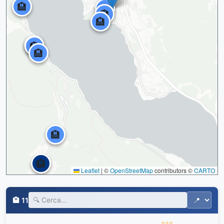
🏨
🏨
🏨
🏨
🏨
🏨
🏨
🏨
🏨
Leaflet
|
©
OpenStreetMap
contributors ©
CARTO
🏨 11
⭐⭐⭐