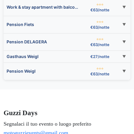
⭐⭐⭐
Work & stay apartment with balcony near Ingolstadt
▼
€63/notte
⭐⭐⭐
Pension Fiets
▼
€63/notte
⭐⭐⭐
Pension DELAGERA
▼
€63/notte
Gasthaus Weigl
€27/notte
▼
⭐⭐⭐
Pension Weigl
▼
€63/notte
Guzzi Days
Segnalaci il tuo evento o luogo preferito
motoguzzievents@gmail.com