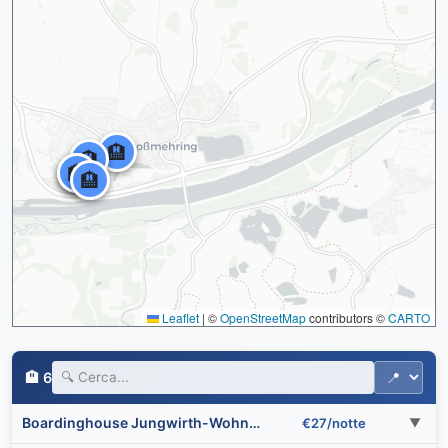
🏨
🏨
🏨
🏨
🏨
Leaflet
|
©
OpenStreetMap
contributors ©
CARTO
🏨 6
Boardinghouse Jungwirth-Wohnzeit
€27/notte
▼