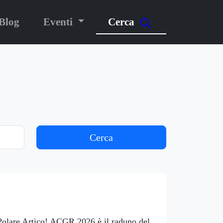
Blog
Eventi
Cerca
Cerca
 Polare Artico! ACGR 2026 è il raduno del