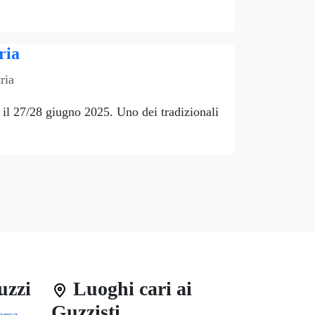
ria
ria
 il 27/28 giugno 2025. Uno dei tradizionali
uzzi
Luoghi cari ai
Guzzisti