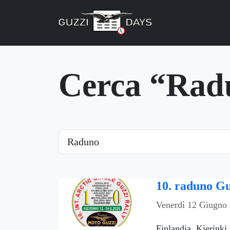
Skip navigation
Cerca “Rad
Cerca
10. raduno Gu
Venerdì 12 Giugno
Finlandia, Kierinki